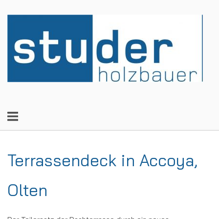
Skip
to
Home
content
Terrassendeck in Accoya,
Olten