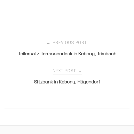
Post
PREVIOUS POST
←
Teilersatz Terrassendeck in Kebony, Trimbach
navigation
NEXT POST
→
Sitzbank in Kebony, Hägendorf