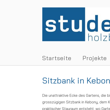
Skip
to
Home
content
Startseite
Projekte
Sitzbank in Kebo
Die unattraktive Ecke des Gartens, die b
grosszügigen Sitzbank in Kebony, dem Ki
praktischer Stauraum entsteht, wo Gar