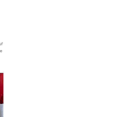
uf
ie