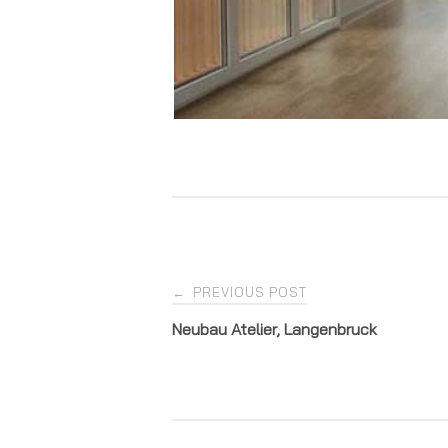
Post
PREVIOUS POST
←
Neubau Atelier, Langenbruck
navigation