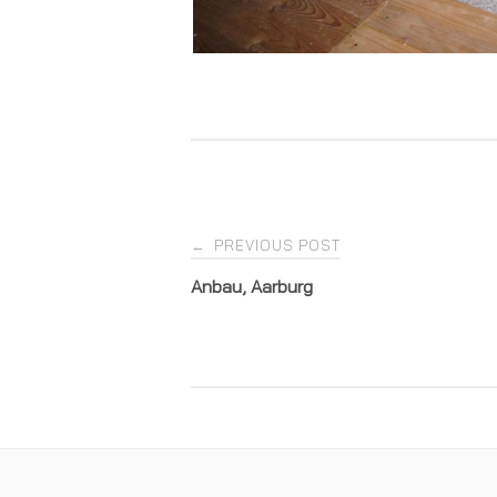
Post
PREVIOUS POST
←
Anbau, Aarburg
navigation