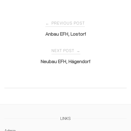
Post
PREVIOUS POST
←
Anbau EFH, Lostorf
navigation
NEXT POST
→
Neubau EFH, Hägendorf
LINKS
Admin