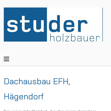
Skip
to
Home
content
Dachausbau EFH,
Hägendorf