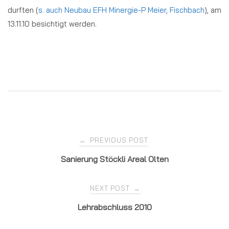
durften (
s. auch Neubau EFH Minergie-P Meier, Fischbach
), am
13.11.10 besichtigt werden.
Post
PREVIOUS POST
←
Sanierung Stöckli Areal Olten
navigation
NEXT POST
→
Lehrabschluss 2010